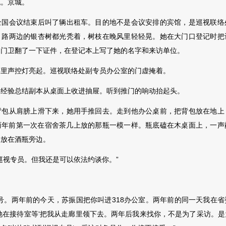
。京城。
会议结束后叫了辆出租车。目的地不是会议安排的宾馆，是巡视联络
，路两边的银杏树都光秃着，树枝在晚风里轻轻晃。她在大门口登记时把
。门卫翻了一下证件，在登记本上写了她的名字和来访单位。
声控灯亮起。巡视联络处副专员办公室的门虚掩着。
验总结副本从桌面上收进抽屉。听到推门的响动抬起头。
从肩膀上滑下来，她用手推回去。走到他办公桌前，把背包放在地上
两年前第一次在宿舍茶几上放的那瓶一模一样。瓶底磕在木
桌面上，一声
米放在酒瓶旁边。
视专员。但我还是可以依法约谈你。”
。两年前的今天，苏振国把你叫进318办公室。两年前的同一天我在省
她在接待室等‘把我从走廊里领下去。两年后我来找你，不是为了采访。