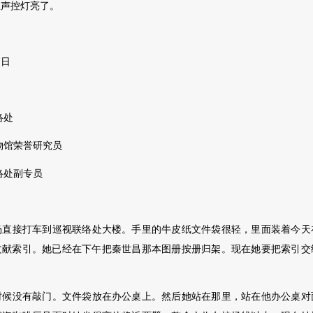
声控灯亮了。
7日
络处
馆荣誉研究员
处副专员
接打车到巡视联络处大楼。手里的牛皮纸文件袋很轻，里面装着今天
文献索引。她已经在下午把秦世
昌那本图册按册归架。现在她要把索引交
没有敲门。文件袋放在办公桌上。然后她站在那里，站在他办公桌对