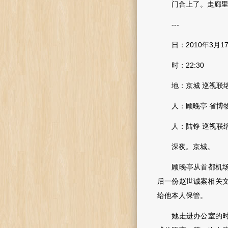
门合上了。走廊里
---
日：2010年3月1
时：22:30
地：京城 巡视联
人：顾晚亭 省博物
人：陆铮 巡视联络
深夜。京城。
顾晚亭从首都机场直
后一份赵世诚案相关
给他本人保管。
她走进办公室的时候