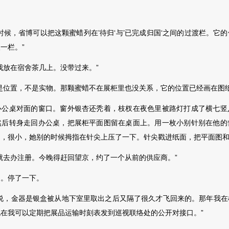
，省博可以把这颗蜜蜡列在’待归‘与’已完成归国‘之间的过渡栏。它
一栏。”
放在宿舍茶几上。没带过来。”
位置，不是实物。那颗蜜蜡不在展柜里也没关系，它的位置已经画在图纸
桌对面的窗口。窗外银杏还秃着，枝杈在夜色里被路灯打成了横七竖
然后转身走回办公桌，把展柜平面图留在桌面上。用一枚小别针别在他的
的，很小，她别的时候拇指在针尖上压了一下。针尖
戳进纸面，把平面图
去办注册。今晚得赶回望京，约了一个从前的供应商。”
。停了一下。
，金器是银盒被从地下室里取出之后又隔了很久才飞回来的。那年我在
在我可以定期把展品运输时刻表发到巡视联络处的公开对接口。”