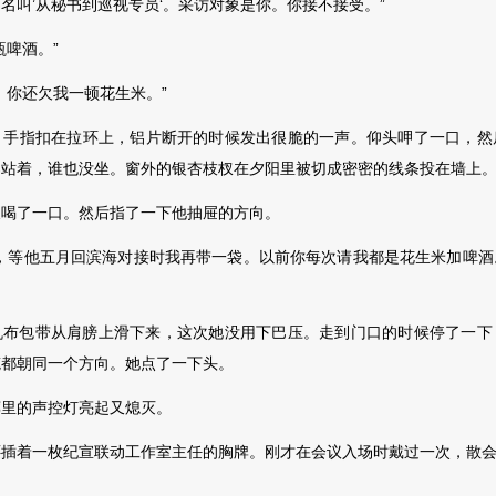
名叫’从秘书到巡视专员‘。采访对象是你。你接不接受。”
啤酒。”
你还欠我一顿花生米。”
指扣在拉环上，铝片断开的时候发出很脆的一声。仰头呷了一口，然
桌站着，谁也没坐。窗外的银杏枝杈在夕阳里被切成密密的线条投在墙上
了一口。然后指了一下他抽屉的方向。
等他五月回滨海对接时我再带一袋。以前你每次请我都是花生米加啤酒
包带从肩膀上滑下来，这次她没用下巴压
。走到门口的时候停了一下
笔都朝同一个方向。她点了一下头。
里的声控灯亮起又熄灭。
着一枚纪宣联动工作室主任的胸牌。刚才在会议入场时戴过一次，散会