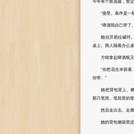
今年有个新选题，暂定
“接受。条件是一瓶
“啤酒我自己带了。
她拉开易拉罐环。手
桌上。两人隔着办公
方晴拿起啤酒瓶又喝
“你把花生米留着，
你带。”
她把背包背上。帆布
那只笔筒。笔筒里的
然后走出去。走廊
她的背包侧袋里还插