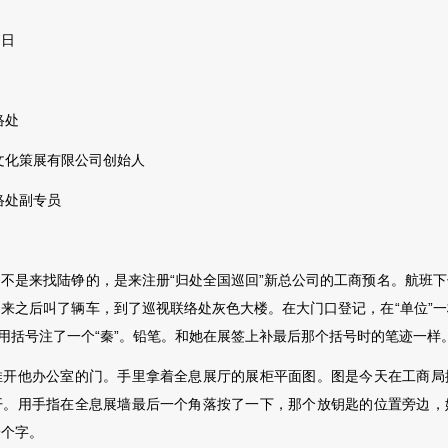
7日
络处
化策展有限公司创始人
处副专员
。
是来找陆铮的，是来注册“归处全国巡回”新总公司的工商预名。航班下
来之后叫了辆车，到了巡视联络处灰色大楼。在大门口登记，在“单位”
边用括号注了一个“秦”。铅笔。和她在展签上补最后那个括号时的笔迹一样
他办公室的门。手里拿着全息展厅的展柜平面图。图是今天在工商局
开。用手指在全息展墙最后一个角落按了一下，那个放钥匙的位置旁边，
一个字。