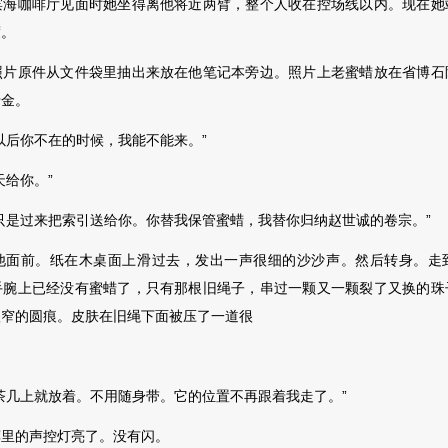
滨海咖啡厅见面时她坐得离他将近两臂，整个人收在控场线以内。现在她
度。
原件从文件袋里抽出来放在他笔记本旁边。照片上老蜜蜡放在省博石
暗金。
后你不在的时候，我能不能来。”
给你。”
是过来把索引送给你。你替我保管蜜蜡，我替你归纳赵世诚的卷宗。”
前。纸在木桌面上滑过去，发出一声很细的沙沙声。然后转身。走
手腕上已经没有蜜蜡了，只有那根旧绳子，串过一颗又一颗裂了又换的珠
很窄的圆痕。皮肤在旧绳下面被压了一道很
几上就放着。不用随身带。它的位置不再跟着我走了。”
的声控灯亮了。没有闪。