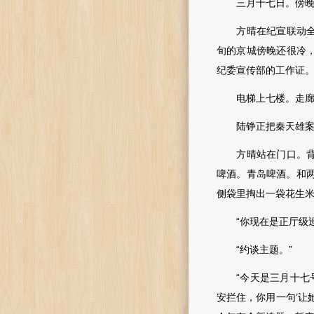
三月十七日。傍晚
方晴在纪宣联动全国
旬的京城傍晚还很冷
纪委宣传部的工作证
电梯上七楼。走廊里
陆铮正把秦天雄案经
方晴站在门口。背包
啤酒。青岛啤酒。和
侧袋里掏出一袋花生
“你现在是正厅级巡
“约谈主题。”
“今天是三月十七号
安拦住，你用一句’让