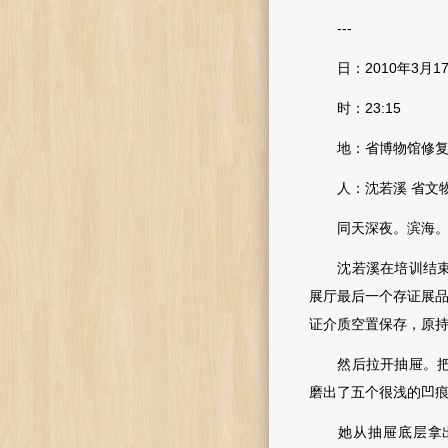
---
日：2010年3月1
时：23:15
地：省博物馆修复
人：沈若溪 省文物
同天深夜。滨海。
沈若溪在培训结束之
展厅最后一个存证展品
证介质空置保存，原
然后拉开抽屉。把秦
磨出了五个很浅的凹
她从抽屉底层拿出老