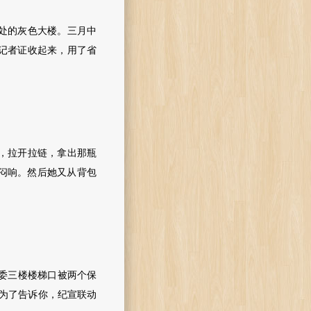
处的灰色大楼。三月中
记者证收起来，用了省
，拉开拉链，拿出那瓶
闷响。然后她又从背包
委三楼楼梯口被两个保
是为了告诉你，纪宣联动