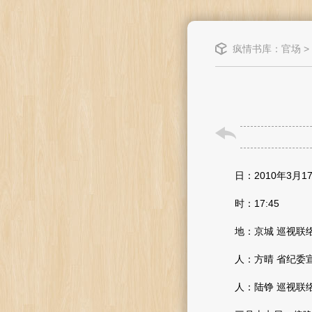
疯情书库
：
官场
>
日：2010年3月1
时：17:45
地：京城 巡视联
人：方晴 省纪委宣
人：陆铮 巡视联络