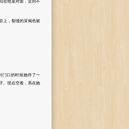
站在他桌对面，近到不
阶上，裂缝的深褐色被
到门口的时候她停了一
子。现在空着，系在她