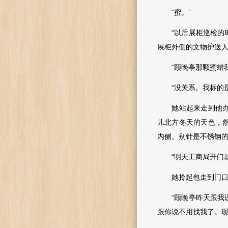
“蜜。”
“以后展柜巡检的时候
展柜外侧的文物护送人
“顾晚亭那颗蜜蜡我
“没关系。我标的是
她站起来走到他办公
儿北方冬天的天色，
内侧。别针是不锈钢
“明天工商局开门就
她拎起包走到门口
“顾晚亭昨天跟我说
跟你说不用找我了。现