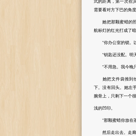
式的距离，第一次在
需要看对方下巴的角
她把那颗蜜蜡的照片
航标灯的红光打成了
“你办公室的锁。以
“钥匙还没配。明天
“不用急。我今晚只
她把文件袋推到他面
下。没有回头。她左
腕骨上，只剩下一个
浅的凹印。
“那颗蜜蜡你放在茶
然后走出去。走廊里