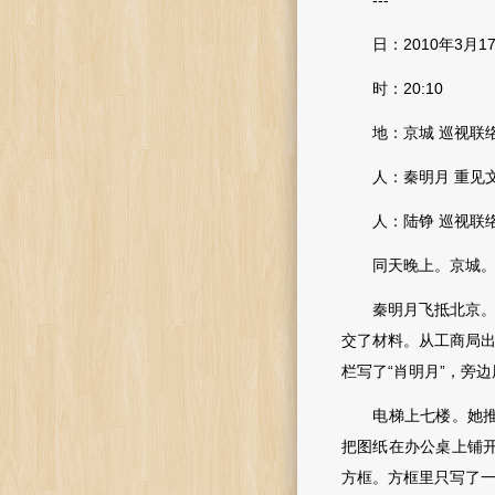
---
日：2010年3月1
时：20:10
地：京城 巡视联
人：秦明月 重见文
人：陆铮 巡视联络
同天晚上。京城
秦明月飞抵北京。不
交了材料。从工商局出
栏写了“肖明月”，旁
电梯上七楼。她推开
把图纸在办公桌上铺
方框。方框里只写了