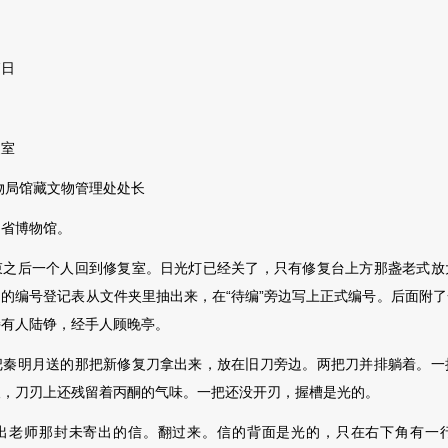
7日
室
局馆藏文物管理处处长
省博物馆。
后一个人回到修复室。日光灯已经关了，只有修复台上方那盏老式放
的编号登记表从文件夹里抽出来，在“待编”旁边写上正式编号。后面附
持有人陆铮，经手人顾晚亭。
明月送的那把新修复刀拿出来，放在旧刀旁边。两把刀并排躺着。一
痕，刀刃上还残留着丙酮的气味。一把还没
开刃，握槽是光的。
师那封未寄出的信。翻过来。信的背面是光的，只在右下角有一