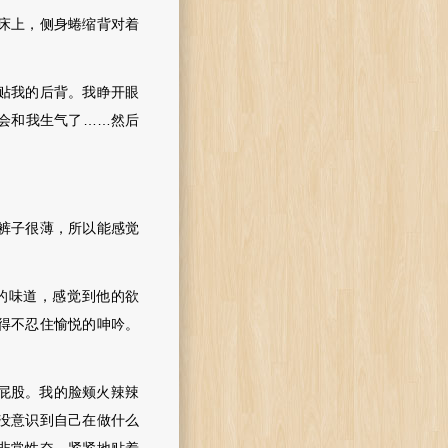
床上，侧身蜷缩背对着
贴我的后背。我睁开眼
会和我生气了……然后
裤子很薄，所以能感觉
的味道，感觉到他的欲
得不忍住愉悦的呻吟。
屁股。我的脸颊火辣辣
没意识到自己在做什么