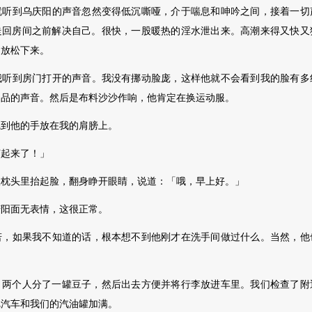
到乌庆阳的声音忽然变得低沉嘶哑，介于喘息和呻吟之间，接着一切
走回房间之前解决自己。很快，一
股暖热的淫水泄出来。高潮来得又快又
紧放松下来。
到房门打开的声音。我没有挪动脸庞，这样他就不会看到我的脸有多
用品的声音。然后是布料沙沙作响，他肯定在换运动服。
他的手放在我的肩膀上。
起来了！」
头里抬起脸，翻身睁开眼睛，说道：「哦，早上好。」
阳面无表情，这很正常。
如果我不知道的话，根本想不到他刚才在洗手间做过什么。当然，他
，两个人分了一罐豆子，然后出去方便并将行李放进车里。我们检查了附
把汽车和我们的汽油罐加满。