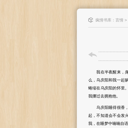
疯情书库
：
言情
>
我在半夜醒来，身上
么，乌庆阳和我一起
蜷缩在乌庆阳的怀里
我挪过去拥抱他。
乌庆阳睡得很香，鼻
起，不知道会不会发
我，在睡梦中喃喃自