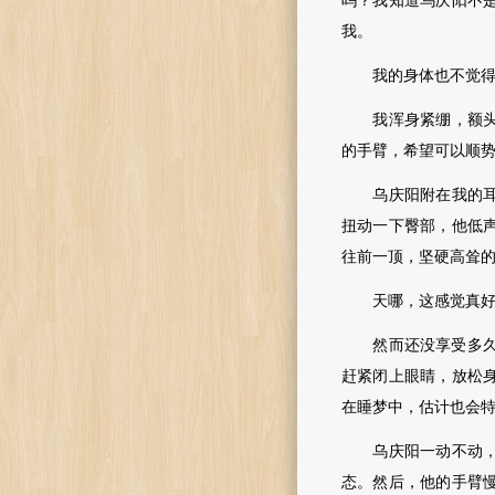
吗？我知道乌庆阳不
我。
我的身体也不觉得有
我浑身紧绷，额头上
的手臂，希望可以顺
乌庆阳附在我的耳畔
扭动一下臀部，他低
往前一顶，坚硬高耸
天哪，这感觉真好
然而还没享受多久，
赶紧闭上眼睛，放松
在睡梦中，估计也会
乌庆阳一动不动，保
态。然后，他的手臂