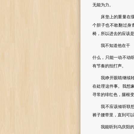
无能为力。
床垫上的重量在缓缓
个胆子也不敢翻过身
椅，所以进去的应该
我不知道他在干
什么，只能一动不动
有节奏的拍打声。
我睁开眼睛继续聆听
在处理这件事。我想
寻常的绯红色，腿根
我不应该倾听联想，
裤子腰带里，直到可
我能听到乌庆阳的声