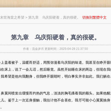
末世海棠之希望
> 第九章 乌庆阳硬着，真的很硬。
切換到繁體中文
第九章 乌庆阳硬着，真的很硬。
作者：流金岁月 更新时间：2025-04-28 21:37:50
盖着被子，温暖而舒适，周围弥漫着乌庆阳的味道。我甚至在睁开眼
躺在床上，说了一会儿话，然后睡觉。虽然开始睡在床的两边，但现在我
。我希望是他向我翻身，但我睁开眼睛时，明白事实并非如此。我们躺在
翼间喷发出缓慢而灼热的气息，淡淡的胸毛搔着我的额头。如果他醒
火儿。鉴于上一次近身接触，我估计他不会喜欢。我尽可能小心翼翼抽身
语。