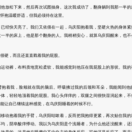
放松下来，然后再次试图抽身。这次我成功了，翻身躺到我那一半的
的怀抱温暖舒适，但我必须待
在这里。
经快天亮了。我们又依偎在一起，乌庆阳抱着我，坚硬火热的身体紧
这一半的床上，他是那个翻身的人。我稍稍安心，就算乌庆阳醒来，也不
。
硬，而且还直直戳着我的屁股。
动裤，布料质地宽松柔软，我能感觉到他压在我屁股上的形状。我的
着我，脸颊就在我的脑后。呼吸拂过我的后颈和耳朵，我能闻到他
身体，轻轻地顶着我的屁股。我心头痒痒的，双腿之间很快湿润起来，不
不能让自己继续这种感觉，在乌庆阳睡着的时候不行。
动抱着我的手臂，乌庆阳咕哝着，反而把我抱得
更紧，再次贴住我的
不均，阴阜酸痒悸动。我以为乌庆阳是个浅睡者，为什么他还没醒来，还