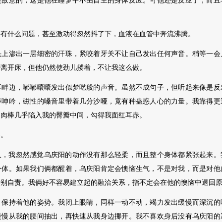
是故意的，这是他在睡梦中不由自主的身体反应。可他还是反应了，而且
什么问题，甚至激动得忽然抖了下，血液在血管中奔流沸腾。
渗出一层细密的汗珠，紧咬着牙关不让自己发出任何声音。稍等一会
势离开床，但他仍然使劲儿搂着，不让我这么做。
边，嘟嘟囔囔发出似梦呓般的声音。虽然不成句子，但听起来像是反
声呻吟，磁性的嗓音里带着几分沙哑，竟有种蛊惑人心的力量。我靠得更
的肉棒几乎陷入我的臀瓣中间，勾得我面红耳赤。
。
我忽然感觉乌庆阳的动作没有那么轻柔，而且
整个身体都紧张起来。
身体。如果我们俩都醒着，乌庆阳肯定会懊恼生气，不是对我，而是对他
特别自责。我俩好不容易建立起的融洽关系，指不定会在他的懊恼中退回
持着他的姿势。我闭上眼睛，同样一动不动，竭力发出缓慢而深沉的
慢慢从我的腰间抽出，再快速从我身边挪开。我不喜欢身后没有乌庆阳的