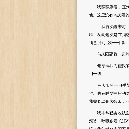
我静静躺着，直到他
他。这里没有乌庆阳
当我再次醒来时，已
睛，发现这次是在我
我意识到另外一件事
乌庆阳硬着，真的很
他穿着我为他找的运
到一切。
乌庆阳的一只手臂抱
望。他在睡梦中扭动
我需要离开这张床，
我非常轻柔地试图移
滚烫，呼吸跟着长短