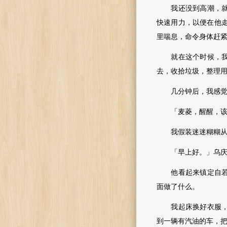
我还没到高潮，就听
快速用力，以便在他
里喘息，命令身体赶
就在这个时候，我听
去，收拾垃圾，整理
几分钟后，我感觉到
「麦菱，醒醒，该
我假装迷迷糊糊从枕
「早上好。」乌庆
他看起来镇定自若，
面做了什么。
我起床换好衣服
到一辆有汽油的车，